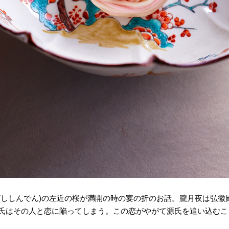
(ししんでん)の左近の桜が満開の時の宴の折のお話。朧月夜は弘徽殿
氏はその人と恋に陥ってしまう。この恋がやがて源氏を追い込むこ