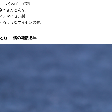
、つくね芋、砂糖
きのきんとんを。
鉢／マイセン製
えるようなマイセンの鉢。
と)」 橘の花散る里