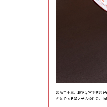
源氏二十歳。花宴は宮中紫宸殿
の兄である皇太子の婚約者。源