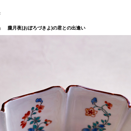
き
」 朧月夜(おぼろづきよ)の君との出逢い