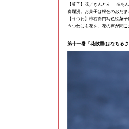
【菓子】花／きんとん ※あん
春爛漫。お菓子は桜色のおだま
【うつわ】柿右衛門写色絵菓子
うつわにも花を。花の声が聞こ
第十一巻「花散里(はなちるさ