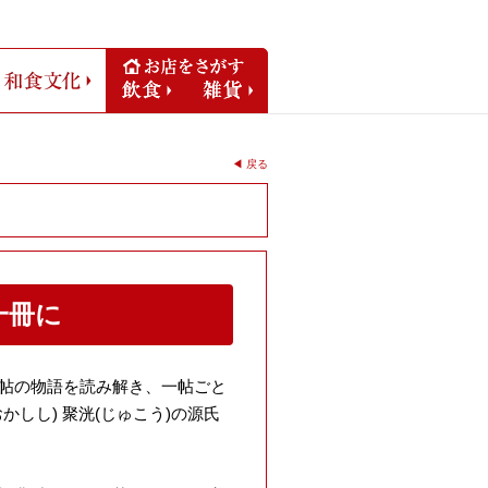
リジナル
和食文化
飲食
雑貨
◀︎ 戻る
一冊に
帖の物語を読み解き、一帖ごと
しし) 聚洸(じゅこう)の源氏