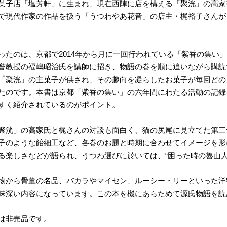
菓子店「塩芳軒」に生まれ、現在西陣に店を構える「聚洸」の高家
で現代作家の作品を扱う「うつわやあ花音」の店主・梶裕子さんが
ったのは、京都で2014年から月に一回行われている「紫香の集い
誉教授の福嶋昭治氏を講師に招き、物語の巻を順に追いながら購読
「聚洸」の主菓子が供され、その趣向を凝らしたお菓子が毎回どの
たのです。本書は京都「紫香の集い」の六年間にわたる活動の記録
すく紹介されているのがポイント。
聚洸」の高家氏と梶さんの対談も面白く、猫の尻尾に見立てた第三
子のような飴細工など、各巻のお題と時期に合わせてイメージを形
る楽しさなどが語られ、うつわ選びに於いては、“困った時の魯山人
物から骨董の名品、バカラやマイセン、ルーシー・リーといった洋
味深い内容になっています。この本を機にあらためて源氏物語を読
は非売品です。