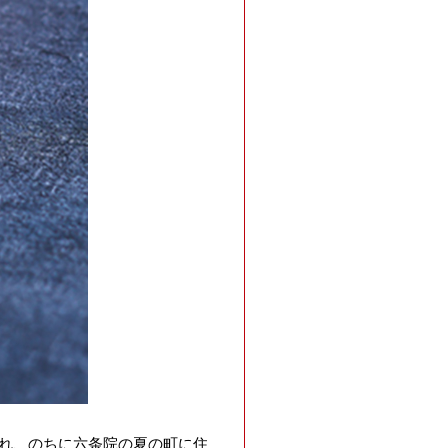
れ、のちに六条院の夏の町に住