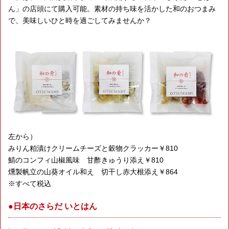
ん」の店頭にて購入可能。素材の持ち味を活かした和のおつまみ
で、美味しいひと時を過ごしてみませんか？
左から）
みりん粕漬けクリームチーズと穀物クラッカー￥810
鯖のコンフィ山椒風味 甘酢きゅうり添え￥810
燻製帆立の山葵オイル和え 切干し赤大根添え￥864
※すべて税込
●日本のさらだ いとはん