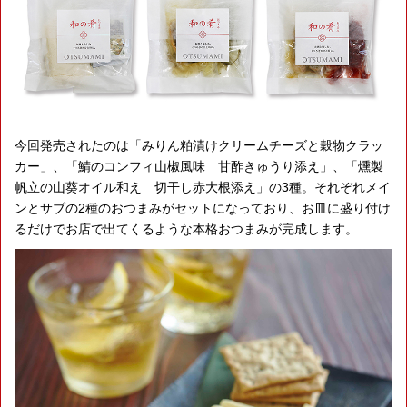
今回発売されたのは「みりん粕漬けクリームチーズと穀物クラッ
カー」、「鯖のコンフィ山椒風味 甘酢きゅうり添え」、「燻製
帆立の山葵オイル和え 切干し赤大根添え」の3種。それぞれメイ
ンとサブの2種のおつまみがセットになっており、お皿に盛り付け
るだけでお店で出てくるような本格おつまみが完成します。