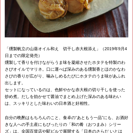
「燻製帆立の山葵オイル和え 切干し赤大根添え」（2019年9月4
日までの限定発売）
燻製して香りを付けながらうま味を凝縮させたホタテを特製のわ
さびオイルでマリネ。口に運べば深みのある燻製香とほのかなわ
さびの香りが広がり、噛みしめるたびにホタテのうま味があふれ
出します。
セットになっているのは、色鮮やかな赤大根の切り干しを使った
炒め煮。だしを効かせて醤油でまとめ上げた深みのある味わい
は、スッキリとした味わいの日本酒と好相性。
自分の晩酌はもちろんのこと、食卓の“あともう一品”にも、お酒好
きな人への手土産にもぴったりの「和の肴（おつまみ）シリー
ズ」は、全国百貨店や駅ビルで展開する「日本のさらだ いとは