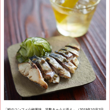
「鯖のコンフィ山椒風味 甘酢きゅうり添え」（2019年10月2日