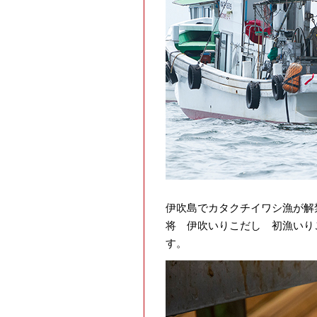
伊吹島でカタクチイワシ漁が解
将 伊吹いりこだし 初漁いり
す。