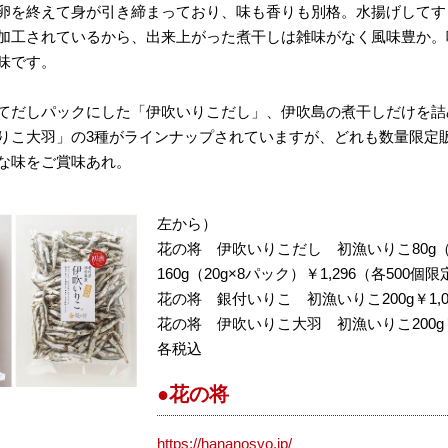
卵を終えて身が引き締まっており、味も香りも別格。水揚げしてす
加工されているから、出来上がった煮干しは雑味がなく風味豊か。
味です。
てだしパックにした「伊吹いりこだし」、伊吹島の煮干しだけを詰
りこ大羽」の3種がラインナップされていますが、どれも数量限定
な味をご賞味あれ。
左から）
花の将 伊吹いりこだし 初漁いりこ80g（2
160g（20g×8パック）￥1,296（各500個
花の将 銀付いりこ 初漁いりこ200g￥1,0
花の将 伊吹いりこ大羽 初漁いりこ200g￥
各税込
●花の将
https://hananosyo.jp/