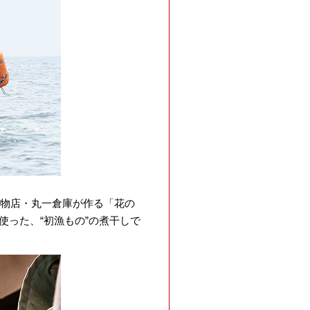
乾物店・丸一倉庫が作る「花の
った、“初漁もの”の煮干しで