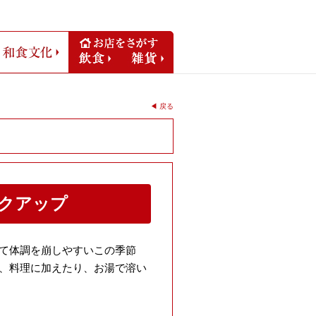
リジナル
和食文化
飲食
雑貨
◀︎ 戻る
クアップ
て体調を崩しやすいこの季節
、料理に加えたり、お湯で溶い