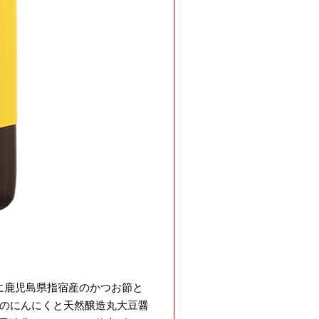
に鹿児島県指宿産のかつお節と
産のにんにくと天然醸造丸大豆醤