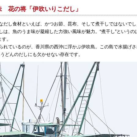
味 花の将「伊吹いりこだし」
なだし食材といえば、かつお節、昆布、そして煮干しではないでし
しは、魚のうま味が凝縮した力強い風味が魅力。“煮干し”というの
ます。
られているのが、香川県の西沖に浮かぶ伊吹島。この島で水揚げさ
岐うどんのだしにも欠かせない存在です。