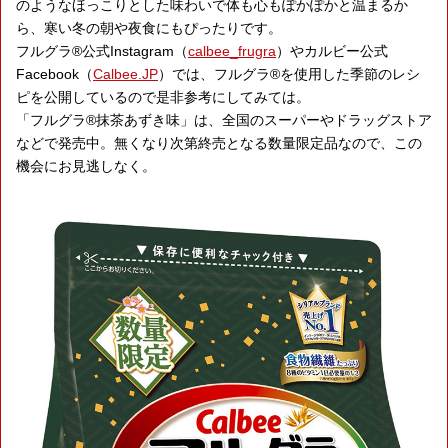
のようなほっこりとした味わいで体も心もぽかぽかと温まるか
ら、寒い冬の朝や夜食にもぴったりです。
フルグラ®公式Instagram（
calbee_frugra
）やカルビー公式
Facebook（
Calbee.JP
）では、フルグラ®を使用した季節のレシ
ピを公開しているので是非参考にしてみては。
「フルグラ®抹茶あずき味」は、全国のスーパーやドラッグストア
などで発売中。無くなり次第終売となる数量限定品なので、この
機会にお見逃しなく。