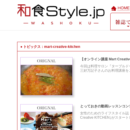
● トピックス：mart-creative-kitchen
【オンライン講座 Mart Cre
今回は料理サロン『ターブルドール
三好万記子さんのお料理講座を
とっておきの動画レッスンコンテンツ「
⼥性のためのライフスタイル誌「
Creative KITCHEN｣がスタ